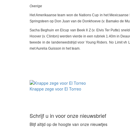
Overige
Het Amerikaanse team won de Nations Cup in het Mexicaanse S
Springsteen op Don Juan van de Donkhoeve (v. Bamako de Mu
Sacha Beghuin en Elcup van Beek II Z (v. Elvis Ter Putte) sneld
Hoover (v. Clinton) werden vierde in een rubriek 1.40m in Deau
tweede in de landenwedstrijd voor Young Riders. No Limit vh Leg
met Aurelia Guisson in het team.
Knappe zege voor El Torreo
Schrijf u in voor onze nieuwsbrief
Blijf altijd op de hoogte van onze nieuwtjes