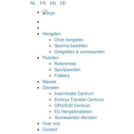
NL
FR
EN
DE
Sperma bestellen
Hengsten
Onze hengsten
Sperma bestellen
Dekgelden & voorwaarden
Paarden
Referenties
Sportpaarden
Fokkerij
Nieuws
Diensten
Inseminatie Centrum
Embryo Transfer Centrum
OPU/ICSI Centrum
EU Hengstenstation
Voorwaarden diensten
Over ons
Contact