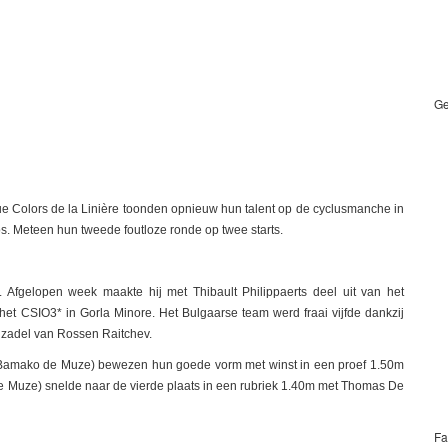
Ge
True Colors de la Linière toonden opnieuw hun talent op de cyclusmanche in
. Meteen hun tweede foutloze ronde op twee starts.
. Afgelopen week maakte hij met Thibault Philippaerts deel uit van het
het CSIO3* in Gorla Minore. Het Bulgaarse team werd fraai vijfde dankzij
 zadel van Rossen Raitchev.
. Bamako de Muze) bewezen hun goede vorm met winst in een proef 1.50m
de Muze) snelde naar de vierde plaats in een rubriek 1.40m met Thomas De
Fa