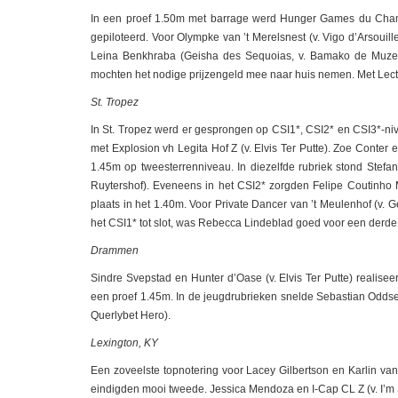
In een proef 1.50m met barrage werd Hunger Games du Champ 
gepiloteerd. Voor Olympke van ’t Merelsnest (v. Vigo d’Arsouil
Leina Benkhraba (Geisha des Sequoias, v. Bamako de Muze)
mochten het nodige prijzengeld mee naar huis nemen. Met Lect
St. Tropez
In St. Tropez werd er gesprongen op CSI1*, CSI2* en CSI3*-niv
met Explosion vh Legita Hof Z (v. Elvis Ter Putte). Zoe Conter 
1.45m op tweesterrenniveau. In diezelfde rubriek stond Stefan
Ruytershof). Eveneens in het CSI2* zorgden Felipe Coutinh
plaats in het 1.40m. Voor Private Dancer van ’t Meulenhof (v. 
het CSI1* tot slot, was Rebecca Lindeblad goed voor een derd
Drammen
Sindre Svepstad en Hunter d’Oase (v. Elvis Ter Putte) realise
een proef 1.45m. In de jeugdrubrieken snelde Sebastian Oddse
Querlybet Hero).
Lexington, KY
Een zoveelste topnotering voor Lacey Gilbertson en Karlin va
eindigden mooi tweede. Jessica Mendoza en I-Cap CL Z (v. I’m 