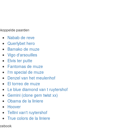
koppelde paarden
Nabab de reve
Querlybet hero
Bamako de muze
Vigo d'arsouilles
Elvis ter putte
Fantomas de muze
I'm special de muze
Denzel van het meulenhof
El torreo de muze
Le blue diamond van t ruytershof
Gemini (clone gem twist xx)
Obama de la liniere
Hoover
Tellini van't ruytershof
True colors de la liniere
cebook