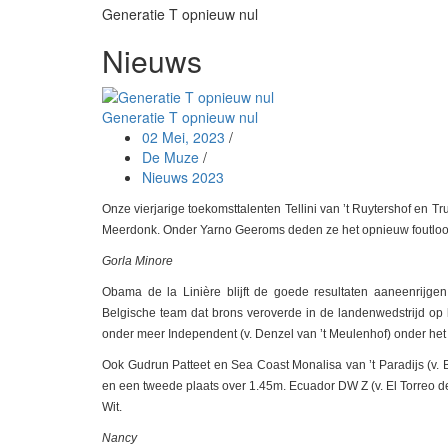
Generatie T opnieuw nul
Nieuws
Generatie T opnieuw nul
02 Mei, 2023
/
De Muze
/
Nieuws 2023
Onze vierjarige toekomsttalenten Tellini van ’t Ruytershof en 
Meerdonk. Onder Yarno Geeroms deden ze het opnieuw foutloos
Gorla Minore
Obama de la Linière blijft de goede resultaten aaneenrijgen
Belgische team dat brons veroverde in de landenwedstrijd op 
onder meer Independent (v. Denzel van ’t Meulenhof) onder het
Ook Gudrun Patteet en Sea Coast Monalisa van ’t Paradijs (v
en een tweede plaats over 1.45m. Ecuador DW Z (v. El Torreo 
Wit.
Nancy