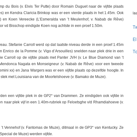
du Bois (v. Elvis Ter Putte) door Romain Duguet naar de vijfde plaats
la
les) en Kendra Claricia Brinkop was er een vierde plaats in het 1.45m. Ook
 en Koen Vereecke (L’Esmeralda van ’t Meulenhof, v. Nabab de Rêve)
or vd Bisschop eindigde Koen nog achtste in een proef 1.50m.
Tw
El
eau. Stefanie Carroll werd op dat laatste niveau derde in een proef 1.45m
To
en Enrico de la Pomme (v. Vigo d’Arsouilles) snelden naar plek drie in een
ie Carroll op de vijfde plaats met Panter JVH (v. Le Blue Diamond van ’t
o Mendonca Nagata en Monseigneur (v. Nabab de Rêve) voor een tweede
Gemini xx) en Jana Wargers was er een vijfde plaats op dezelfde hoogte. In
e stek met Louisiana van de Moortelshoeve (v. Bamako de Muze).
erden een vijfde plek in de GP2* van Drammen. Ze eindigden ook vijfde in
n naar plek vijf in een 1.40m-rubriek op Feloetsghe v/d Rhamdiahoeve (v.
n ’t Vennehof (v. Fantomas de Muze), ditmaal in de GP3* van Kentucky. Ze
Special de Muze) werden vijfde.