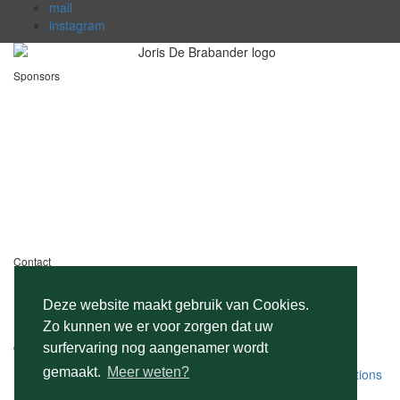
mail
instagram
Sponsors
Contact
Galgstraat 17, 9100 Sint-Niklaas
+32 (0) 3 777 78 27
Deze website maakt gebruik van Cookies.
info@jorisdebrabander.be
Zo kunnen we er voor zorgen dat uw
©Copyright 2026
Joris De Brabander
surfervaring nog aangenamer wordt
gemaakt.
Meer weten?
Privacy Policy
|
Design •
Pweb Solutions