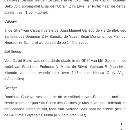
palmares. Ditmaal werden ze zesde in de GP3* van Lake Placid. Nicholas
Dello Joio sprong met Elvis de l’Othain Z (v. Elvis Ter Putte) naar de derde
plaats in een 1.50m-rubriek.
Calgary
In de GP2* van Calgary versierde Juan Manuel Gallego de vierde plek met
Bamaka des Sequoias Z (v. Bamako de Muze). Brian Morton en Ice Man du
Houssoit (v. Scendro) werden derde op 1.40m-niveau.
Mill Spring
Voor David Blake was er de derde plaats in de GP2* van Mill Spring in het
zadel van Gucci des Embruns (v. Malito de Rêve). Madison E. Papariello
tekende voor een tweede plek over 1.45m met Hinosa C (v. Vigo
d’Arsouilles).
Overige
Dominika Gaalova schitterde in de wereldbeker van Boedapest met een
zesde plaats op Quarz du Coeur des Collines (v. Mosito van het Hellehof). In
het Spaanse Heras tot slot, reed Ivan Serrano Saez naar de achtste plek in
de GP2* met Guyane de Talma (v. Vigo d’Arsouilles).