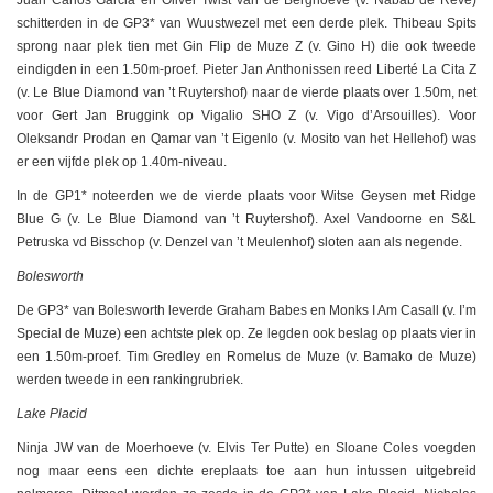
Juan Carlos Garcia en Oliver Twist van de Berghoeve (v. Nabab de Rêve)
schitterden in de GP3* van Wuustwezel met een derde plek. Thibeau Spits
sprong naar plek tien met Gin Flip de Muze Z (v. Gino H) die ook tweede
eindigden in een 1.50m-proef. Pieter Jan Anthonissen reed Liberté La Cita Z
(v. Le Blue Diamond van ’t Ruytershof) naar de vierde plaats over 1.50m, net
voor Gert Jan Bruggink op Vigalio SHO Z (v. Vigo d’Arsouilles). Voor
Oleksandr Prodan en Qamar van ’t Eigenlo (v. Mosito van het Hellehof) was
er een vijfde plek op 1.40m-niveau.
In de GP1* noteerden we de vierde plaats voor Witse Geysen met Ridge
Blue G (v. Le Blue Diamond van ’t Ruytershof). Axel Vandoorne en S&L
Petruska vd Bisschop (v. Denzel van ’t Meulenhof) sloten aan als negende.
Bolesworth
De GP3* van Bolesworth leverde Graham Babes en Monks I Am Casall (v. I’m
Special de Muze) een achtste plek op. Ze legden ook beslag op plaats vier in
een 1.50m-proef. Tim Gredley en Romelus de Muze (v. Bamako de Muze)
werden tweede in een rankingrubriek.
Lake Placid
Ninja JW van de Moerhoeve (v. Elvis Ter Putte) en Sloane Coles voegden
nog maar eens een dichte ereplaats toe aan hun intussen uitgebreid