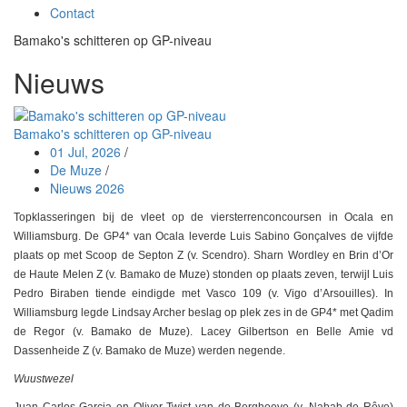
Contact
Bamako's schitteren op GP-niveau
Nieuws
Bamako's schitteren op GP-niveau
01 Jul, 2026
/
De Muze
/
Nieuws 2026
Topklasseringen bij de vleet op de viersterrenconcoursen in Ocala en
Williamsburg. De GP4* van Ocala leverde Luis Sabino Gonçalves de vijfde
plaats op met Scoop de Septon Z (v. Scendro). Sharn Wordley en Brin d’Or
de Haute Melen Z (v. Bamako de Muze) stonden op plaats zeven, terwijl Luis
Pedro Biraben tiende eindigde met Vasco 109 (v. Vigo d’Arsouilles). In
Williamsburg legde Lindsay Archer beslag op plek zes in de GP4* met Qadim
de Regor (v. Bamako de Muze). Lacey Gilbertson en Belle Amie vd
Dassenheide Z (v. Bamako de Muze) werden negende.
Wuustwezel