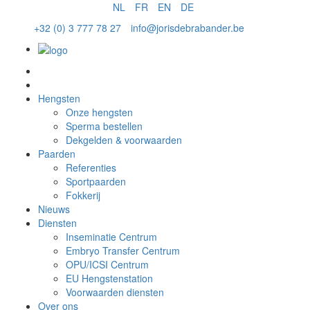
NL
FR
EN
DE
+32 (0) 3 777 78 27
info@jorisdebrabander.be
Sperma bestellen
Hengsten
Onze hengsten
Sperma bestellen
Dekgelden & voorwaarden
Paarden
Referenties
Sportpaarden
Fokkerij
Nieuws
Diensten
Inseminatie Centrum
Embryo Transfer Centrum
OPU/ICSI Centrum
EU Hengstenstation
Voorwaarden diensten
Over ons